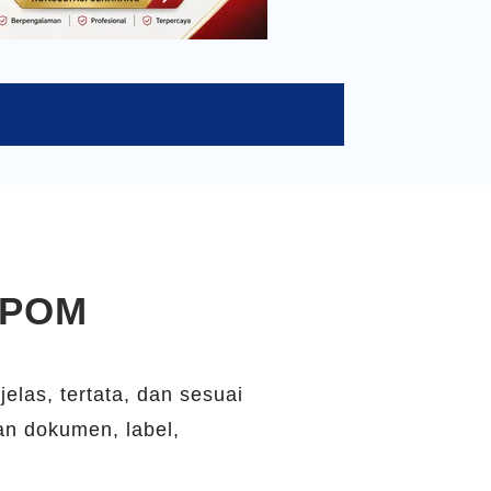
BPOM
las, tertata, dan sesuai
an dokumen, label,