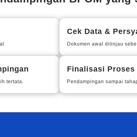
Cek Data & Persy
al
Dokumen awal ditinjau sebel
mpingan
Finalisasi Proses
h tertata.
Pendampingan sampai tahap