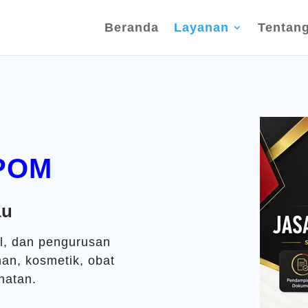
Beranda
Layanan
Tentan
BPOM
au
l, dan pengurusan
n, kosmetik, obat
hatan.